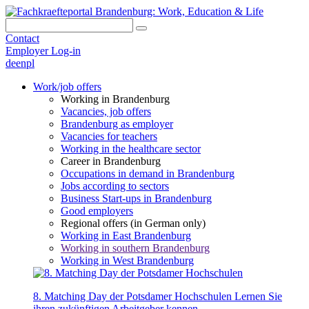
Contact
Employer Log-in
de
en
pl
Work/job offers
Working in Brandenburg
Vacancies, job offers
Brandenburg as employer
Vacancies for teachers
Working in the healthcare sector
Career in Brandenburg
Occupations in demand in Brandenburg
Jobs according to sectors
Business Start-ups in Brandenburg
Good employers
Regional offers (in German only)
Working in East Brandenburg
Working in southern Brandenburg
Working in West Brandenburg
8. Matching Day der Potsdamer Hochschulen
Lernen Sie
ihren zukünftigen Arbeitgeber kennen.