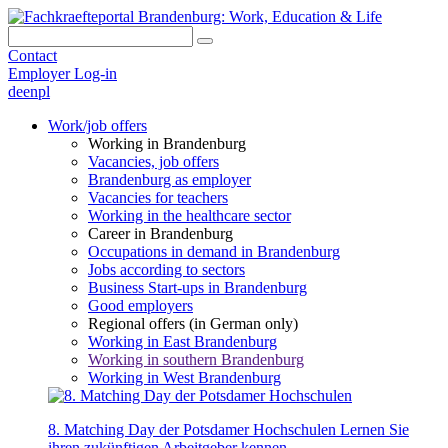
Contact
Employer Log-in
de
en
pl
Work/job offers
Working in Brandenburg
Vacancies, job offers
Brandenburg as employer
Vacancies for teachers
Working in the healthcare sector
Career in Brandenburg
Occupations in demand in Brandenburg
Jobs according to sectors
Business Start-ups in Brandenburg
Good employers
Regional offers (in German only)
Working in East Brandenburg
Working in southern Brandenburg
Working in West Brandenburg
8. Matching Day der Potsdamer Hochschulen
Lernen Sie
ihren zukünftigen Arbeitgeber kennen.