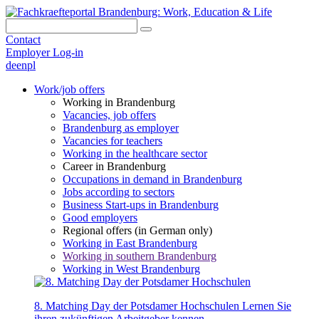
Contact
Employer Log-in
de
en
pl
Work/job offers
Working in Brandenburg
Vacancies, job offers
Brandenburg as employer
Vacancies for teachers
Working in the healthcare sector
Career in Brandenburg
Occupations in demand in Brandenburg
Jobs according to sectors
Business Start-ups in Brandenburg
Good employers
Regional offers (in German only)
Working in East Brandenburg
Working in southern Brandenburg
Working in West Brandenburg
8. Matching Day der Potsdamer Hochschulen
Lernen Sie
ihren zukünftigen Arbeitgeber kennen.