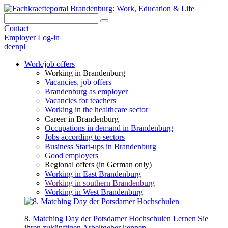
Contact
Employer Log-in
de
en
pl
Work/job offers
Working in Brandenburg
Vacancies, job offers
Brandenburg as employer
Vacancies for teachers
Working in the healthcare sector
Career in Brandenburg
Occupations in demand in Brandenburg
Jobs according to sectors
Business Start-ups in Brandenburg
Good employers
Regional offers (in German only)
Working in East Brandenburg
Working in southern Brandenburg
Working in West Brandenburg
8. Matching Day der Potsdamer Hochschulen
Lernen Sie
ihren zukünftigen Arbeitgeber kennen.