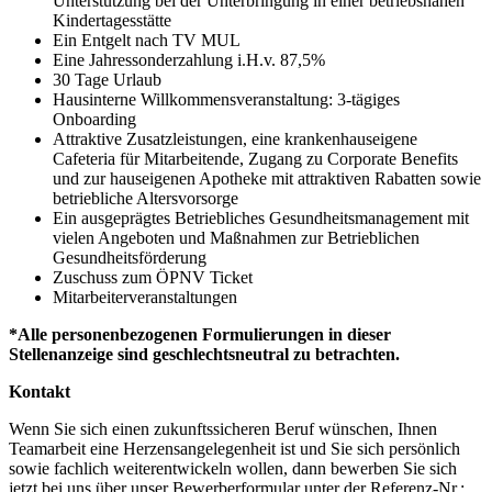
Unterstützung bei der Unterbringung in einer betriebsnahen
Kindertagesstätte
Ein Entgelt nach TV MUL
Eine Jahressonderzahlung i.H.v. 87,5%
30 Tage Urlaub
Hausinterne Willkommensveranstaltung: 3-tägiges
Onboarding
Attraktive Zusatzleistungen, eine krankenhauseigene
Cafeteria für Mitarbeitende, Zugang zu Corporate Benefits
und zur hauseigenen Apotheke mit attraktiven Rabatten sowie
betriebliche Altersvorsorge
Ein ausgeprägtes Betriebliches Gesundheitsmanagement mit
vielen Angeboten und Maßnahmen zur Betrieblichen
Gesundheitsförderung
Zuschuss zum ÖPNV Ticket
Mitarbeiterveranstaltungen
*Alle personenbezogenen Formulierungen in dieser
Stellenanzeige sind geschlechtsneutral zu betrachten.
Kontakt
Wenn Sie sich einen zukunftssicheren Beruf wünschen, Ihnen
Teamarbeit eine Herzensangelegenheit ist und Sie sich persönlich
sowie fachlich weiterentwickeln wollen, dann bewerben Sie sich
jetzt bei uns über unser Bewerberformular unter der Referenz-Nr.: