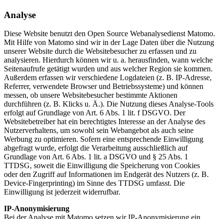
Analyse
Diese Website benutzt den Open Source Webanalysedienst Matomo.
Mit Hilfe von Matomo sind wir in der Lage Daten über die Nutzung
unserer Website durch die Websitebesucher zu erfassen und zu
analysieren. Hierdurch können wir u. a. herausfinden, wann welche
Seitenaufrufe getätigt wurden und aus welcher Region sie kommen.
Außerdem erfassen wir verschiedene Logdateien (z. B. IP-Adresse,
Referrer, verwendete Browser und Betriebssysteme) und können
messen, ob unsere Websitebesucher bestimmte Aktionen
durchführen (z. B. Klicks u. Ä.). Die Nutzung dieses Analyse-Tools
erfolgt auf Grundlage von Art. 6 Abs. 1 lit. f DSGVO. Der
Websitebetreiber hat ein berechtigtes Interesse an der Analyse des
Nutzerverhaltens, um sowohl sein Webangebot als auch seine
Werbung zu optimieren. Sofern eine entsprechende Einwilligung
abgefragt wurde, erfolgt die Verarbeitung ausschließlich auf
Grundlage von Art. 6 Abs. 1 lit. a DSGVO und § 25 Abs. 1
TTDSG, soweit die Einwilligung die Speicherung von Cookies
oder den Zugriff auf Informationen im Endgerät des Nutzers (z. B.
Device-Fingerprinting) im Sinne des TTDSG umfasst. Die
Einwilligung ist jederzeit widerrufbar.
IP-Anonymisierung
Bei der Analyse mit Matomo setzen wir IP-Anonymisierung ein.