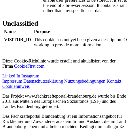
enable user preferences to be stored. It is set to
the end of a browser session. It contains a rand
rather than any specific user data.
Unclassified
Name
Purpose
VISITOR_ID
This cookie has not yet been given a description. Ou
working to provide more information.
Diese Cookie-Richtlinie wurde erstellt und aktualisiert von der
Firma
CookieFirst.com
.
Linked In
Instagram
Impressum
Datenschutzerklärung
Nutzungsbedingungen
Kontakt
Cookiehinweis
Das Projekt www.fachkraefteportal-brandenburg.de wurde bis Ende
2018 aus Mitteln des Europäischen Sozialfonds (ESF) und des
Landes Brandenburg gefördert.
Das Fachkräfteportal Brandenburg ist ein Informationsangebot für
Rückkehrer und Zuwanderer aus dem In- und Ausland, die im Land
Brandenburg leben und arbeiten möchten. Bedingt durch die große