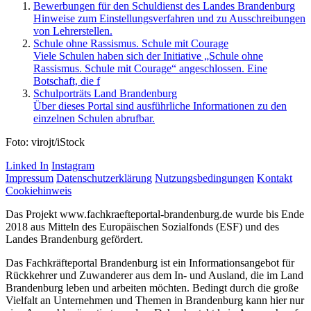
Bewerbungen für den Schuldienst des Landes Brandenburg
Hinweise zum Einstellungsverfahren und zu Ausschreibungen
von Lehrerstellen.
Schule ohne Rassismus. Schule mit Courage
Viele Schulen haben sich der Initiative „Schule ohne
Rassismus. Schule mit Courage“ angeschlossen. Eine
Botschaft, die f
Schulporträts Land Brandenburg
Über dieses Portal sind ausführliche Informationen zu den
einzelnen Schulen abrufbar.
Foto: virojt/iStock
Linked In
Instagram
Impressum
Datenschutzerklärung
Nutzungsbedingungen
Kontakt
Cookiehinweis
Das Projekt www.fachkraefteportal-brandenburg.de wurde bis Ende
2018 aus Mitteln des Europäischen Sozialfonds (ESF) und des
Landes Brandenburg gefördert.
Das Fachkräfteportal Brandenburg ist ein Informationsangebot für
Rückkehrer und Zuwanderer aus dem In- und Ausland, die im Land
Brandenburg leben und arbeiten möchten. Bedingt durch die große
Vielfalt an Unternehmen und Themen in Brandenburg kann hier nur