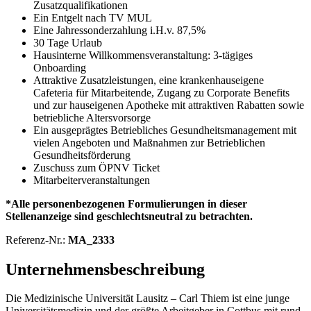
Zusatzqualifikationen
Ein Entgelt nach TV MUL
Eine Jahressonderzahlung i.H.v. 87,5%
30 Tage Urlaub
Hausinterne Willkommensveranstaltung: 3-tägiges
Onboarding
Attraktive Zusatzleistungen, eine krankenhauseigene
Cafeteria für Mitarbeitende, Zugang zu Corporate Benefits
und zur hauseigenen Apotheke mit attraktiven Rabatten sowie
betriebliche Altersvorsorge
Ein ausgeprägtes Betriebliches Gesundheitsmanagement mit
vielen Angeboten und Maßnahmen zur Betrieblichen
Gesundheitsförderung
Zuschuss zum ÖPNV Ticket
Mitarbeiterveranstaltungen
*Alle personenbezogenen Formulierungen in dieser
Stellenanzeige sind geschlechtsneutral zu betrachten.
Referenz-Nr.:
MA_2333
Unternehmensbeschreibung
Die Medizinische Universität Lausitz – Carl Thiem ist eine junge
Universitätsmedizin und der größte Arbeitgeber in Cottbus mit rund