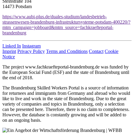
Steinstraße 104
14473 Potsdam
https://www.aubi-plus.de/duales-studium/landesbetrieb-
strassenwesen-brandenburg-infrastruktursysteme-potsdam-400220/?
mtm_campaign=jobboard&mtm_source=fachkraefteportal-
brandenburg
Linked In
Instagram
Imprint
Privacy Policy
Terms and Conditions
Contact
Cookie
Notice
The project www.fachkraefteportal-brandenburg.de was funded by
the European Social Fund (ESF) and the state of Brandenburg until
the end of 2018.
The Brandenburg Skilled Workers Portal is a source of information
for returnees and immigrants from Germany and abroad who would
like to live and work in the state of Brandenburg. Due to the great
variety of companies and topics in Brandenburg, only a selection
can be presented here. Therefore, there is no claim to completeness.
However, the database is constantly growing and will be added to
on an ongoing basis.