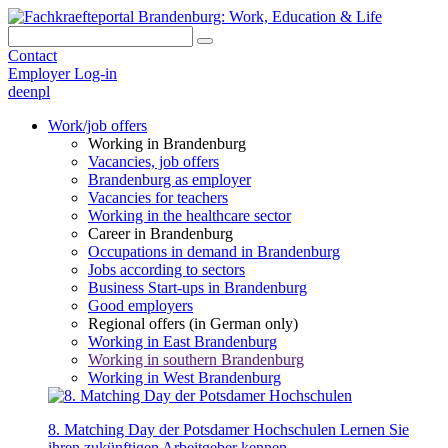
Contact
Employer Log-in
de
en
pl
Work/job offers
Working in Brandenburg
Vacancies, job offers
Brandenburg as employer
Vacancies for teachers
Working in the healthcare sector
Career in Brandenburg
Occupations in demand in Brandenburg
Jobs according to sectors
Business Start-ups in Brandenburg
Good employers
Regional offers (in German only)
Working in East Brandenburg
Working in southern Brandenburg
Working in West Brandenburg
8. Matching Day der Potsdamer Hochschulen
Lernen Sie
ihren zukünftigen Arbeitgeber kennen.