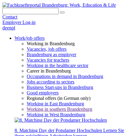
Contact
Employer Log-in
de
en
pl
Work/job offers
Working in Brandenburg
Vacancies, job offers
Brandenburg as employer
Vacancies for teachers
Working in the healthcare sector
Career in Brandenburg
Occupations in demand in Brandenburg
Jobs according to sectors
Business Start-ups in Brandenburg
Good employers
Regional offers (in German only)
Working in East Brandenburg
Working in southern Brandenburg
Working in West Brandenburg
8. Matching Day der Potsdamer Hochschulen
Lernen Sie
ihren zukünftigen Arbeitgeber kennen.