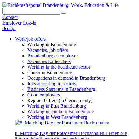
Contact
Employer Log-in
de
en
pl
Work/job offers
Working in Brandenburg
Vacancies, job offers
Brandenburg as employer
Vacancies for teachers
Working in the healthcare sector
Career in Brandenburg
Occupations in demand in Brandenburg
Jobs according to sectors
Business Start-ups in Brandenburg
Good employers
Regional offers (in German only)
Working in East Brandenburg
Working in southern Brandenburg
Working in West Brandenburg
8. Matching Day der Potsdamer Hochschulen
Lernen Sie
ihren zukünftigen Arbeitgeber kennen.