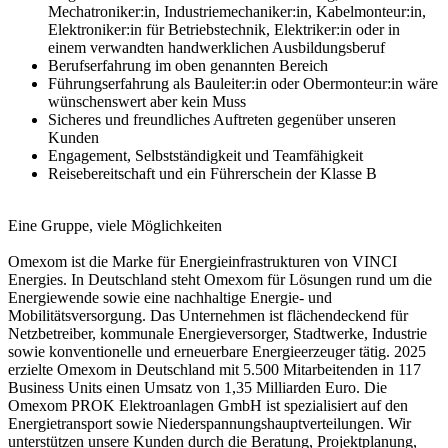
Mechatroniker:in, Industriemechaniker:in, Kabelmonteur:in,
Elektroniker:in für Betriebstechnik, Elektriker:in oder in
einem verwandten handwerklichen Ausbildungsberuf
Berufserfahrung im oben genannten Bereich
Führungserfahrung als Bauleiter:in oder Obermonteur:in wäre
wünschenswert aber kein Muss
Sicheres und freundliches Auftreten gegenüber unseren
Kunden
Engagement, Selbstständigkeit und Teamfähigkeit
Reisebereitschaft und ein Führerschein der Klasse B
Eine Gruppe, viele Möglichkeiten
Omexom ist die Marke für Energieinfrastrukturen von VINCI
Energies. In Deutschland steht Omexom für Lösungen rund um die
Energiewende sowie eine nachhaltige Energie- und
Mobilitätsversorgung. Das Unternehmen ist flächendeckend für
Netzbetreiber, kommunale Energieversorger, Stadtwerke, Industrie
sowie konventionelle und erneuerbare Energieerzeuger tätig. 2025
erzielte Omexom in Deutschland mit 5.500 Mitarbeitenden in 117
Business Units einen Umsatz von 1,35 Milliarden Euro. Die
Omexom PROK Elektroanlagen GmbH ist spezialisiert auf den
Energietransport sowie Niederspannungshauptverteilungen. Wir
unterstützen unsere Kunden durch die Beratung, Projektplanung,