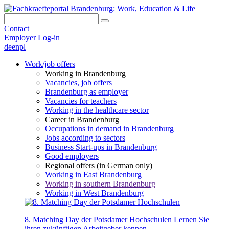
Contact
Employer Log-in
de
en
pl
Work/job offers
Working in Brandenburg
Vacancies, job offers
Brandenburg as employer
Vacancies for teachers
Working in the healthcare sector
Career in Brandenburg
Occupations in demand in Brandenburg
Jobs according to sectors
Business Start-ups in Brandenburg
Good employers
Regional offers (in German only)
Working in East Brandenburg
Working in southern Brandenburg
Working in West Brandenburg
8. Matching Day der Potsdamer Hochschulen
Lernen Sie
ihren zukünftigen Arbeitgeber kennen.