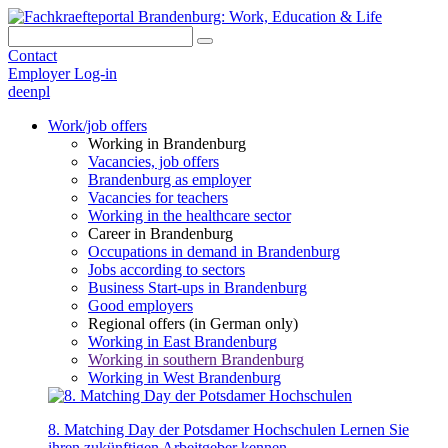
Contact
Employer Log-in
de
en
pl
Work/job offers
Working in Brandenburg
Vacancies, job offers
Brandenburg as employer
Vacancies for teachers
Working in the healthcare sector
Career in Brandenburg
Occupations in demand in Brandenburg
Jobs according to sectors
Business Start-ups in Brandenburg
Good employers
Regional offers (in German only)
Working in East Brandenburg
Working in southern Brandenburg
Working in West Brandenburg
8. Matching Day der Potsdamer Hochschulen
Lernen Sie
ihren zukünftigen Arbeitgeber kennen.