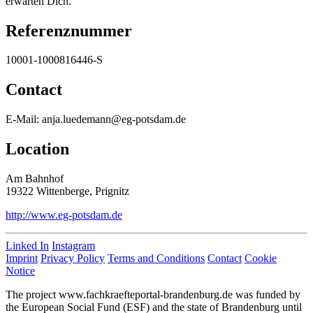
erwarten Dich.
Referenznummer
10001-1000816446-S
Contact
E-Mail: anja.luedemann@eg-potsdam.de
Location
Am Bahnhof
19322 Wittenberge, Prignitz
http://www.eg-potsdam.de
Linked In
Instagram
Imprint
Privacy Policy
Terms and Conditions
Contact
Cookie
Notice
The project www.fachkraefteportal-brandenburg.de was funded by
the European Social Fund (ESF) and the state of Brandenburg until