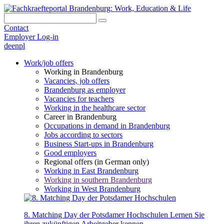
Contact
Employer Log-in
de
en
pl
Work/job offers
Working in Brandenburg
Vacancies, job offers
Brandenburg as employer
Vacancies for teachers
Working in the healthcare sector
Career in Brandenburg
Occupations in demand in Brandenburg
Jobs according to sectors
Business Start-ups in Brandenburg
Good employers
Regional offers (in German only)
Working in East Brandenburg
Working in southern Brandenburg
Working in West Brandenburg
8. Matching Day der Potsdamer Hochschulen
Lernen Sie
ihren zukünftigen Arbeitgeber kennen.