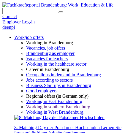
Contact
Employer Log-in
de
en
pl
Work/job offers
Working in Brandenburg
Vacancies, job offers
Brandenburg as employer
Vacancies for teachers
Working in the healthcare sector
Career in Brandenburg
Occupations in demand in Brandenburg
Jobs according to sectors
Business Start-ups in Brandenburg
Good employers
Regional offers (in German only)
Working in East Brandenburg
Working in southern Brandenburg
Working in West Brandenburg
8. Matching Day der Potsdamer Hochschulen
Lernen Sie
ihren zukünftigen Arbeitgeber kennen.