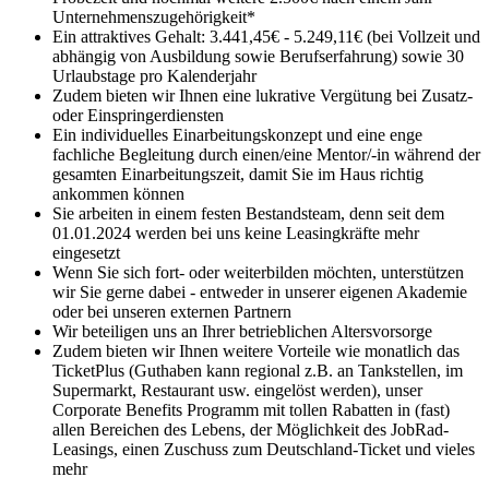
Unternehmenszugehörigkeit*
Ein attraktives Gehalt: 3.441,45€ - 5.249,11€ (bei Vollzeit und
abhängig von Ausbildung sowie Berufserfahrung) sowie 30
Urlaubstage pro Kalenderjahr
Zudem bieten wir Ihnen eine lukrative Vergütung bei Zusatz-
oder Einspringerdiensten
Ein individuelles Einarbeitungskonzept und eine enge
fachliche Begleitung durch einen/eine Mentor/-in während der
gesamten Einarbeitungszeit, damit Sie im Haus richtig
ankommen können
Sie arbeiten in einem festen Bestandsteam, denn seit dem
01.01.2024 werden bei uns keine Leasingkräfte mehr
eingesetzt
Wenn Sie sich fort- oder weiterbilden möchten, unterstützen
wir Sie gerne dabei - entweder in unserer eigenen Akademie
oder bei unseren externen Partnern
Wir beteiligen uns an Ihrer betrieblichen Altersvorsorge
Zudem bieten wir Ihnen weitere Vorteile wie monatlich das
TicketPlus (Guthaben kann regional z.B. an Tankstellen, im
Supermarkt, Restaurant usw. eingelöst werden), unser
Corporate Benefits Programm mit tollen Rabatten in (fast)
allen Bereichen des Lebens, der Möglichkeit des JobRad-
Leasings, einen Zuschuss zum Deutschland-Ticket und vieles
mehr