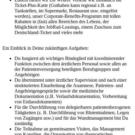
Ticket-Plus-Karte (Guthaben kann regional z.B. an
Tankstellen, im Supermarkt, Restaurant usw. eingelöst
werden), unser Corporate-Benefits-Programm mit tollen
Rabatten in (fast) allen Bereichen des Lebens, der
Möglichkeit des JobRad-Leasings, einem Zuschuss zum
Deutschland-Ticket und vieles mehr
Ein Einblick in Deine zukünftigen Aufgaben:
Du fungierst als wichtiges Bindeglied mit koordinierender
Funktion zwischen dem ärztlichem Personal sowie allen an
der Patientenversorgung beteiligten Berufsgruppen und
Angehörigen
Du übernimmst unter ärztlicher Supervision und nach einer
strukturierten Einarbeitung die Anamnese, Patienten- und
Angehörigengespräche sowie die medizinische
Dokumentation (z.B. Verlaufsdokumentation, Vorbereitung
von Entlassdokumenten)
Für die Durchführung von delegierbaren patientenbezogenen
Tätigkeiten (z. B. Durchführung von Blutentnahmen, Legen
von Zugängen usw.) und für das Wundmanagement bist Du
zuständig
Die Teilnahme an gemeinsamen Visiten, das Management
von Konsilien, die Organisation von diagnostischen