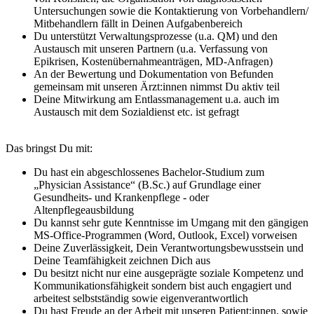
Untersuchungen sowie die Kontaktierung von Vorbehandlern/
Mitbehandlern fällt in Deinen Aufgabenbereich
Du unterstützt Verwaltungsprozesse (u.a. QM) und den
Austausch mit unseren Partnern (u.a. Verfassung von
Epikrisen, Kostenübernahmeanträgen, MD-Anfragen)
An der Bewertung und Dokumentation von Befunden
gemeinsam mit unseren Ärzt:innen nimmst Du aktiv teil
Deine Mitwirkung am Entlassmanagement u.a. auch im
Austausch mit dem Sozialdienst etc. ist gefragt
Das bringst Du mit:
Du hast ein abgeschlossenes Bachelor-Studium zum
„Physician Assistance“ (B.Sc.) auf Grundlage einer
Gesundheits- und Krankenpflege - oder
Altenpflegeausbildung
Du kannst sehr gute Kenntnisse im Umgang mit den gängigen
MS-Office-Programmen (Word, Outlook, Excel) vorweisen
Deine Zuverlässigkeit, Dein Verantwortungsbewusstsein und
Deine Teamfähigkeit zeichnen Dich aus
Du besitzt nicht nur eine ausgeprägte soziale Kompetenz und
Kommunikationsfähigkeit sondern bist auch engagiert und
arbeitest selbstständig sowie eigenverantwortlich
Du hast Freude an der Arbeit mit unseren Patient:innen, sowie