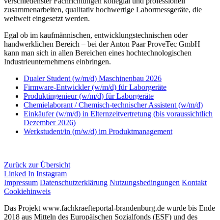
verschiedenster Fachrichtungen kollegial und professionell
zusammenarbeiten, qualitativ hochwertige Labormessgeräte, die
weltweit eingesetzt werden.
Egal ob im kaufmännischen, entwicklungstechnischen oder
handwerklichen Bereich – bei der Anton Paar ProveTec GmbH
kann man sich in allen Bereichen eines hochtechnologischen
Industrieunternehmens einbringen.
Dualer Student (w/m/d) Maschinenbau 2026
Firmware-Entwickler (w/m/d) für Laborgeräte
Produktingenieur (w/m/d) für Laborgeräte
Chemielaborant / Chemisch-technischer Assistent (w/m/d)
Einkäufer (w/m/d) in Elternzeitvertretung (bis voraussichtlich
Dezember 2026)
Werkstudent/in (m/w/d) im Produktmanagement
Zurück zur Übersicht
Linked In
Instagram
Impressum
Datenschutzerklärung
Nutzungsbedingungen
Kontakt
Cookiehinweis
Das Projekt www.fachkraefteportal-brandenburg.de wurde bis Ende
2018 aus Mitteln des Europäischen Sozialfonds (ESF) und des