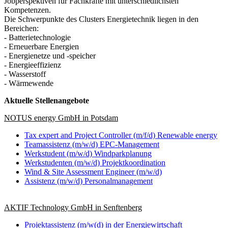
Jobperspektiven für Fachkräfte mit unterschiedlichsten
Kompetenzen.
Die Schwerpunkte des Clusters Energietechnik liegen in den
Bereichen:
- Batterietechnologie
- Erneuerbare Energien
- Energienetze und -speicher
- Energieeffizienz
- Wasserstoff
- Wärmewende
Aktuelle Stellenangebote
NOTUS energy GmbH in Potsdam
Tax expert and Project Controller (m/f/d) Renewable energy
Teamassistenz (m/w/d) EPC-Management
Werkstudent (m/w/d) Windparkplanung
Werkstudenten (m/w/d) Projektkoordination
Wind & Site Assessment Engineer (m/w/d)
Assistenz (m/w/d) Personalmanagement
AKTIF Technology GmbH in Senftenberg
Projektassistenz (m/w(d) in der Energiewirtschaft