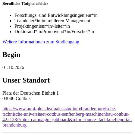
Berufliche Tätigkeitsfelder
Forschungs- und Entwicklungsingenieur*in
Teamleiter*in im mittleren Management
Projektingenieur*in/-leiter*in
Doktorand*in/Promovend*in/Forscher*in
Weitere Informationen zum Studiengang
Begin
01.10.2026
Unser Standort
Platz der Deutschen Einheit 1
03046 Cottbus
https://www.aubi-plus.de/duales-studium/brandenburgische-
technische-universitaet-cottbus-senftenberg-maschinenbau-cottbus-
422128/?mtm_campaign=jobboard&mtm_source=fachkraefteportal-
brandenburg