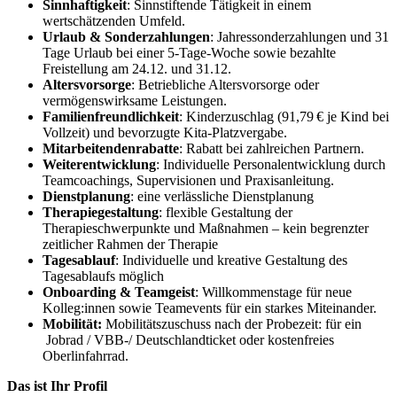
Sinnhaftigkeit
: Sinnstiftende Tätigkeit in einem
wertschätzenden Umfeld.
Urlaub & Sonderzahlungen
: Jahressonderzahlungen und 31
Tage Urlaub bei einer 5-Tage-Woche sowie bezahlte
Freistellung am 24.12. und 31.12.
Altersvorsorge
: Betriebliche Altersvorsorge oder
vermögenswirksame Leistungen.
Familienfreundlichkeit
: Kinderzuschlag (91,79 € je Kind bei
Vollzeit) und bevorzugte Kita-Platzvergabe.
Mitarbeitendenrabatte
: Rabatt bei zahlreichen Partnern.
Weiterentwicklung
: Individuelle Personalentwicklung durch
Teamcoachings, Supervisionen und Praxisanleitung.
Dienstplanung
: eine verlässliche Dienstplanung
Therapiegestaltung
: flexible Gestaltung der
Therapieschwerpunkte und Maßnahmen – kein begrenzter
zeitlicher Rahmen der Therapie
Tagesablauf
: Individuelle und kreative Gestaltung des
Tagesablaufs möglich
Onboarding & Teamgeist
: Willkommenstage für neue
Kolleg:innen sowie Teamevents für ein starkes Miteinander.
Mobilität:
Mobilitätszuschuss nach der Probezeit: für ein
Jobrad / VBB-/ Deutschlandticket oder kostenfreies
Oberlinfahrrad.
Das ist Ihr Profil