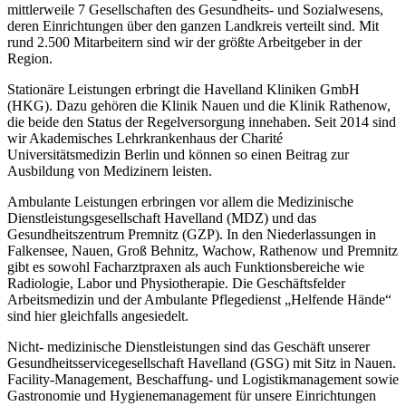
mittlerweile 7 Gesellschaften des Gesundheits- und Sozialwesens,
deren Einrichtungen über den ganzen Landkreis verteilt sind. Mit
rund 2.500 Mitarbeitern sind wir der größte Arbeitgeber in der
Region.
Stationäre Leistungen erbringt die Havelland Kliniken GmbH
(HKG). Dazu gehören die Klinik Nauen und die Klinik Rathenow,
die beide den Status der Regelversorgung innehaben. Seit 2014 sind
wir Akademisches Lehrkrankenhaus der Charité
Universitätsmedizin Berlin und können so einen Beitrag zur
Ausbildung von Medizinern leisten.
Ambulante Leistungen erbringen vor allem die Medizinische
Dienstleistungsgesellschaft Havelland (MDZ) und das
Gesundheitszentrum Premnitz (GZP). In den Niederlassungen in
Falkensee, Nauen, Groß Behnitz, Wachow, Rathenow und Premnitz
gibt es sowohl Facharztpraxen als auch Funktionsbereiche wie
Radiologie, Labor und Physiotherapie. Die Geschäftsfelder
Arbeitsmedizin und der Ambulante Pflegedienst „Helfende Hände“
sind hier gleichfalls angesiedelt.
Nicht- medizinische Dienstleistungen sind das Geschäft unserer
Gesundheitsservicegesellschaft Havelland (GSG) mit Sitz in Nauen.
Facility-Management, Beschaffung- und Logistikmanagement sowie
Gastronomie und Hygienemanagement für unsere Einrichtungen