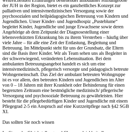
weitreichenden Erfahrungen bestehender ambulanter Hilfsangebote
der JUH in der Region, bietet es ein ganzheitliches Konzept zur
palliativen und intensivmedizinischen Versorgung sowie der
psychosozialen und heilpädagogischen Betreuung von Kindern und
Jugendlichen. Unser Kinder- und Jugendhospiz „Pusteblume“
begleitet Kinder, Jugendliche und junge Erwachsene sowie deren
Angehörige ab dem Zeitpunkt der Diagnosestellung einer
lebensverkürzten Erkrankung bis zu ihrem Versterben – häufig über
viele Jahre – für alle eine Zeit der Entlastung, Begleitung und
Betreuung. Im Mittelpunkt steht für uns der Grundsatz, die Eltern
sind die Basis ihrer Kinder. Wir als Team sehen uns als Begleiter in
der schwerwiegend, veränderten Lebenssituation. Bei dem
ambulanten Betreuungsangebot handelt es sich um eine
intensivmedizinisch, pflegerisch versorgte und pädagogisch betreute
Wohngemeinschaft. Das Ziel der ambulant betreuten Wohngruppe
ist es vor allem, den betreuten Kindern und Jugendlichen im Alter
von 0 – 18 Jahren mit ihrer Krankheit oder Behinderung für einen
begrenzten Zeitraum eine bestmögliche medizinisch/ pflegerische
Versorgung und psychosoziale Betreuung zu gewährleisten. Hier
besteht für die pflegebedürftigen Kinder und Jugendliche mit einem
Pflegegrad 2-5 ein Anspruch auf eine Kurzzeitpflege nach §42 SGB
XI.
Das sollten Sie noch wissen