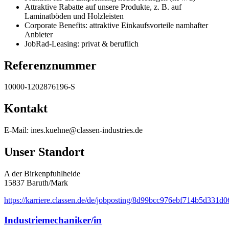
Attraktive Rabatte auf unsere Produkte, z. B. auf
Laminatböden und Holzleisten
Corporate Benefits: attraktive Einkaufsvorteile namhafter
Anbieter
JobRad-Leasing: privat & beruflich
Referenznummer
10000-1202876196-S
Kontakt
E-Mail: ines.kuehne@classen-industries.de
Unser Standort
A der Birkenpfuhlheide
15837 Baruth/Mark
https://karriere.classen.de/de/jobposting/8d99bcc976ebf714b5d331
Industriemechaniker/in