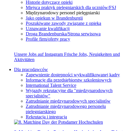
Historie dotyczące opieki
Miejsca praktyk pielęgniarskich dla uczniów/FSJ
Międzynarodowy personel pielęgniarski
Jako opiekun w Brandenburgii
Poszukiwane zawody związane z opieką
Uznawanie kwalifikacji
Droga Brandenburska/Strona serwisowa
Profile firm/oferty pracy
Unsere Jobs auf Instagram
Frische Jobs, Neuigkeiten und
Aktivitäten
Dla pracodawców
Zapewnienie dostępności wykwalifikowanej kadry
Informacje dla przedsiębiorstw szkoleniowych
International Talent Service
Wyjazdy rekrutacyjne dla "międzynarodowych
specjalistów"
Zatrudnianie międzynarodowych specjalistów
Zatrudnianie międzynarodowego personelu
pielęgniarskiego
Rekrutacja i integracja