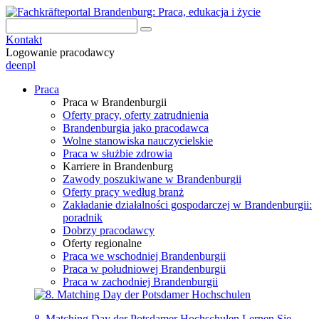
Kontakt
Logowanie pracodawcy
de
en
pl
Praca
Praca w Brandenburgii
Oferty pracy, oferty zatrudnienia
Brandenburgia jako pracodawca
Wolne stanowiska nauczycielskie
Praca w służbie zdrowia
Karriere in Brandenburg
Zawody poszukiwane w Brandenburgii
Oferty pracy według branż
Zakładanie działalności gospodarczej w Brandenburgii:
poradnik
Dobrzy pracodawcy
Oferty regionalne
Praca we wschodniej Brandenburgii
Praca w południowej Brandenburgii
Praca w zachodniej Brandenburgii
8. Matching Day der Potsdamer Hochschulen
Lernen Sie