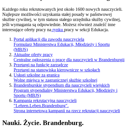
Każdego roku rekrutowanych jest około 1600 nowych nauczycieli.
Najlepsze możliwości uzyskania stałej posady w państwowej
służbie cywilnej, w tym statusu stałego urzędnika służby cywilnej,
jeśli wymagania są odpowiednie. Możesz również znaleźć inne
interesujące oferty pracy na
rynku
pracy w sekcji Edukacja.
Portal aplikacji dla zawodu nauczyciela
Formularz Ministerstwa Edukacji, Młodzieży i Sportu
(MBJS)
Aktualne oferty pracy
Centralne ogłoszenia o pracę dla nauczycieli w Brandenburgii
Przetargi na funkcje zarządcze
Przetargi na stanowiska kierownicze w szkołach
Usługi szkolne za granicą
Wolne miejsca w zagranicznej służbie szkolnej
Brandenburskie stypendium dla nauczycieli wiejskich
Program stypendialny Ministerstwa Edukacji, Młodzieży i
Sportu (MBJS)
Kampania rekrutacyjna nauczycieli
"Lehren.Leben.Brandenburg".
Strona internetowa kampanii na rzecz rekrutacji nauczycieli
Nauki. Życie. Brandenburg.