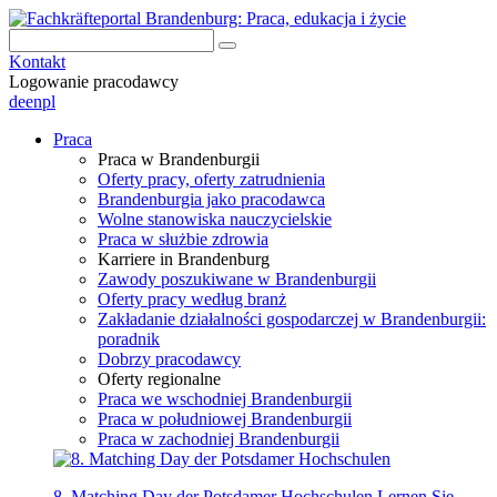
Kontakt
Logowanie pracodawcy
de
en
pl
Praca
Praca w Brandenburgii
Oferty pracy, oferty zatrudnienia
Brandenburgia jako pracodawca
Wolne stanowiska nauczycielskie
Praca w służbie zdrowia
Karriere in Brandenburg
Zawody poszukiwane w Brandenburgii
Oferty pracy według branż
Zakładanie działalności gospodarczej w Brandenburgii:
poradnik
Dobrzy pracodawcy
Oferty regionalne
Praca we wschodniej Brandenburgii
Praca w południowej Brandenburgii
Praca w zachodniej Brandenburgii
8. Matching Day der Potsdamer Hochschulen
Lernen Sie