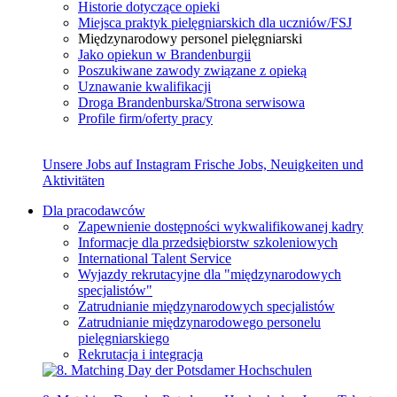
Historie dotyczące opieki
Miejsca praktyk pielęgniarskich dla uczniów/FSJ
Międzynarodowy personel pielęgniarski
Jako opiekun w Brandenburgii
Poszukiwane zawody związane z opieką
Uznawanie kwalifikacji
Droga Brandenburska/Strona serwisowa
Profile firm/oferty pracy
Unsere Jobs auf Instagram
Frische Jobs, Neuigkeiten und
Aktivitäten
Dla pracodawców
Zapewnienie dostępności wykwalifikowanej kadry
Informacje dla przedsiębiorstw szkoleniowych
International Talent Service
Wyjazdy rekrutacyjne dla "międzynarodowych
specjalistów"
Zatrudnianie międzynarodowych specjalistów
Zatrudnianie międzynarodowego personelu
pielęgniarskiego
Rekrutacja i integracja