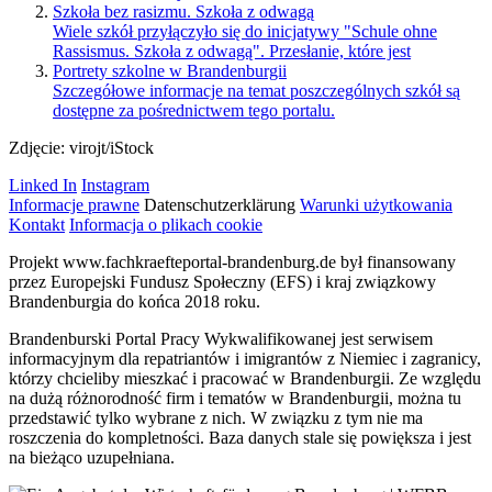
Szkoła bez rasizmu. Szkoła z odwagą
Wiele szkół przyłączyło się do inicjatywy "Schule ohne
Rassismus. Szkoła z odwagą". Przesłanie, które jest
Portrety szkolne w Brandenburgii
Szczegółowe informacje na temat poszczególnych szkół są
dostępne za pośrednictwem tego portalu.
Zdjęcie: virojt/iStock
Linked In
Instagram
Informacje prawne
Datenschutzerklärung
Warunki użytkowania
Kontakt
Informacja o plikach cookie
Projekt www.fachkraefteportal-brandenburg.de był finansowany
przez Europejski Fundusz Społeczny (EFS) i kraj związkowy
Brandenburgia do końca 2018 roku.
Brandenburski Portal Pracy Wykwalifikowanej jest serwisem
informacyjnym dla repatriantów i imigrantów z Niemiec i zagranicy,
którzy chcieliby mieszkać i pracować w Brandenburgii. Ze względu
na dużą różnorodność firm i tematów w Brandenburgii, można tu
przedstawić tylko wybrane z nich. W związku z tym nie ma
roszczenia do kompletności. Baza danych stale się powiększa i jest
na bieżąco uzupełniana.