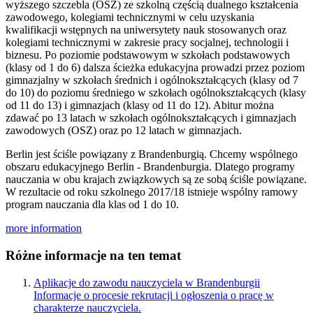
wyższego szczebla (OSZ) ze szkolną częścią dualnego kształcenia
zawodowego, kolegiami technicznymi w celu uzyskania
kwalifikacji wstępnych na uniwersytety nauk stosowanych oraz
kolegiami technicznymi w zakresie pracy socjalnej, technologii i
biznesu. Po poziomie podstawowym w szkołach podstawowych
(klasy od 1 do 6) dalsza ścieżka edukacyjna prowadzi przez poziom
gimnazjalny w szkołach średnich i ogólnokształcących (klasy od 7
do 10) do poziomu średniego w szkołach ogólnokształcących (klasy
od 11 do 13) i gimnazjach (klasy od 11 do 12). Abitur można
zdawać po 13 latach w szkołach ogólnokształcących i gimnazjach
zawodowych (OSZ) oraz po 12 latach w gimnazjach.
Berlin jest ściśle powiązany z Brandenburgią. Chcemy wspólnego
obszaru edukacyjnego Berlin - Brandenburgia. Dlatego programy
nauczania w obu krajach związkowych są ze sobą ściśle powiązane.
W rezultacie od roku szkolnego 2017/18 istnieje wspólny ramowy
program nauczania dla klas od 1 do 10.
more information
Różne informacje na ten temat
Aplikacje do zawodu nauczyciela w Brandenburgii
Informacje o procesie rekrutacji i ogłoszenia o pracę w
charakterze nauczyciela.