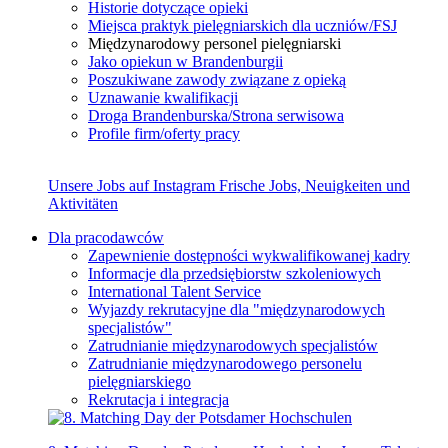
Historie dotyczące opieki
Miejsca praktyk pielęgniarskich dla uczniów/FSJ
Międzynarodowy personel pielęgniarski
Jako opiekun w Brandenburgii
Poszukiwane zawody związane z opieką
Uznawanie kwalifikacji
Droga Brandenburska/Strona serwisowa
Profile firm/oferty pracy
Unsere Jobs auf Instagram
Frische Jobs, Neuigkeiten und
Aktivitäten
Dla pracodawców
Zapewnienie dostępności wykwalifikowanej kadry
Informacje dla przedsiębiorstw szkoleniowych
International Talent Service
Wyjazdy rekrutacyjne dla "międzynarodowych
specjalistów"
Zatrudnianie międzynarodowych specjalistów
Zatrudnianie międzynarodowego personelu
pielęgniarskiego
Rekrutacja i integracja