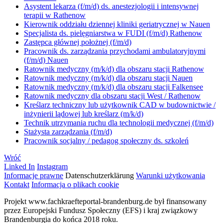
Asystent lekarza (f/m/d) ds. anestezjologii i intensywnej
terapii w Rathenow
Kierownik oddziału dziennej kliniki geriatrycznej w Nauen
Specjalista ds. pielęgniarstwa w FUDI (f/m/d) Rathenow
Zastępca głównej położnej (f/m/d)
Pracownik ds. zarządzania przychodami ambulatoryjnymi
(f/m/d) Nauen
Ratownik medyczny (m/k/d) dla obszaru stacji Rathenow
Ratownik medyczny (m/k/d) dla obszaru stacji Nauen
Ratownik medyczny (m/k/d) dla obszaru stacji Falkensee
Ratownik medyczny dla obszaru stacji West / Rathenow
Kreślarz techniczny lub użytkownik CAD w budownictwie /
inżynierii lądowej lub kreślarz (m/k/d)
Technik utrzymania ruchu dla technologii medycznej (f/m/d)
Stażysta zarządzania (f/m/d)
Pracownik socjalny / pedagog społeczny ds. szkoleń
Wróć
Linked In
Instagram
Informacje prawne
Datenschutzerklärung
Warunki użytkowania
Kontakt
Informacja o plikach cookie
Projekt www.fachkraefteportal-brandenburg.de był finansowany
przez Europejski Fundusz Społeczny (EFS) i kraj związkowy
Brandenburgia do końca 2018 roku.