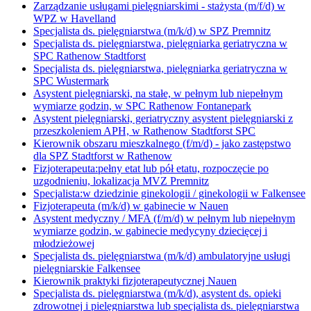
Zarządzanie usługami pielęgniarskimi - stażysta (m/f/d) w
WPZ w Havelland
Specjalista ds. pielęgniarstwa (m/k/d) w SPZ Premnitz
Specjalista ds. pielęgniarstwa, pielęgniarka geriatryczna w
SPC Rathenow Stadtforst
Specjalista ds. pielęgniarstwa, pielęgniarka geriatryczna w
SPC Wustermark
Asystent pielęgniarski, na stałe, w pełnym lub niepełnym
wymiarze godzin, w SPC Rathenow Fontanepark
Asystent pielęgniarski, geriatryczny asystent pielęgniarski z
przeszkoleniem APH, w Rathenow Stadtforst SPC
Kierownik obszaru mieszkalnego (f/m/d) - jako zastępstwo
dla SPZ Stadtforst w Rathenow
Fizjoterapeuta:pełny etat lub pół etatu, rozpoczęcie po
uzgodnieniu, lokalizacja MVZ Premnitz
Specjalista:w dziedzinie ginekologii / ginekologii w Falkensee
Fizjoterapeuta (m/k/d) w gabinecie w Nauen
Asystent medyczny / MFA (f/m/d) w pełnym lub niepełnym
wymiarze godzin, w gabinecie medycyny dziecięcej i
młodzieżowej
Specjalista ds. pielęgniarstwa (m/k/d) ambulatoryjne usługi
pielęgniarskie Falkensee
Kierownik praktyki fizjoterapeutycznej Nauen
Specjalista ds. pielęgniarstwa (m/k/d), asystent ds. opieki
zdrowotnej i pielęgniarstwa lub specjalista ds. pielęgniarstwa