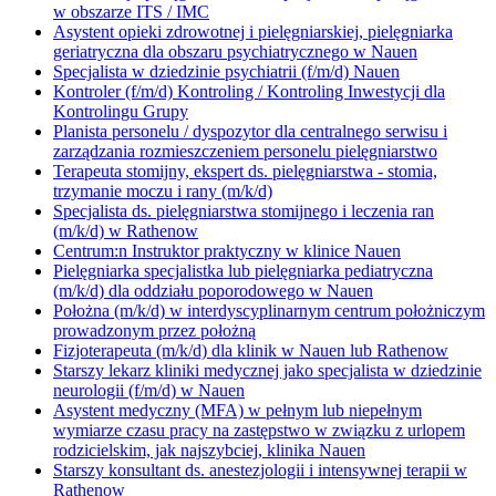
w obszarze ITS / IMC
Asystent opieki zdrowotnej i pielęgniarskiej, pielęgniarka
geriatryczna dla obszaru psychiatrycznego w Nauen
Specjalista w dziedzinie psychiatrii (f/m/d) Nauen
Kontroler (f/m/d) Kontroling / Kontroling Inwestycji dla
Kontrolingu Grupy
Planista personelu / dyspozytor dla centralnego serwisu i
zarządzania rozmieszczeniem personelu pielęgniarstwo
Terapeuta stomijny, ekspert ds. pielęgniarstwa - stomia,
trzymanie moczu i rany (m/k/d)
Specjalista ds. pielęgniarstwa stomijnego i leczenia ran
(m/k/d) w Rathenow
Centrum:n Instruktor praktyczny w klinice Nauen
Pielęgniarka specjalistka lub pielęgniarka pediatryczna
(m/k/d) dla oddziału poporodowego w Nauen
Położna (m/k/d) w interdyscyplinarnym centrum położniczym
prowadzonym przez położną
Fizjoterapeuta (m/k/d) dla klinik w Nauen lub Rathenow
Starszy lekarz kliniki medycznej jako specjalista w dziedzinie
neurologii (f/m/d) w Nauen
Asystent medyczny (MFA) w pełnym lub niepełnym
wymiarze czasu pracy na zastępstwo w związku z urlopem
rodzicielskim, jak najszybciej, klinika Nauen
Starszy konsultant ds. anestezjologii i intensywnej terapii w
Rathenow