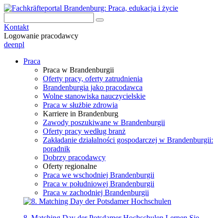
Kontakt
Logowanie pracodawcy
de
en
pl
Praca
Praca w Brandenburgii
Oferty pracy, oferty zatrudnienia
Brandenburgia jako pracodawca
Wolne stanowiska nauczycielskie
Praca w służbie zdrowia
Karriere in Brandenburg
Zawody poszukiwane w Brandenburgii
Oferty pracy według branż
Zakładanie działalności gospodarczej w Brandenburgii:
poradnik
Dobrzy pracodawcy
Oferty regionalne
Praca we wschodniej Brandenburgii
Praca w południowej Brandenburgii
Praca w zachodniej Brandenburgii
8. Matching Day der Potsdamer Hochschulen
Lernen Sie