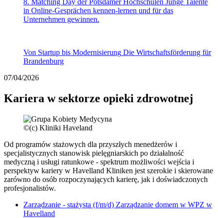
8. Matching Day der Potsdamer Hochschulen
Junge Talente
in Online-Gesprächen kennen-lernen und für das
Unternehmen gewinnen.
Von Startup bis Modernisierung
Die Wirtschaftsförderung für
Brandenburg
07/04/2026
Kariera w sektorze opieki zdrowotnej
©
(c) Kliniki Haveland
Od programów stażowych dla przyszłych menedżerów i
specjalistycznych stanowisk pielęgniarskich po działalność
medyczną i usługi ratunkowe - spektrum możliwości wejścia i
perspektyw kariery w Havelland Kliniken jest szerokie i skierowane
zarówno do osób rozpoczynających karierę, jak i doświadczonych
profesjonalistów.
Zarządzanie - stażysta (f/m/d) Zarządzanie domem w WPZ w
Havelland