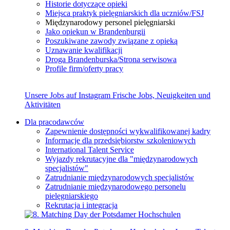
Historie dotyczące opieki
Miejsca praktyk pielęgniarskich dla uczniów/FSJ
Międzynarodowy personel pielęgniarski
Jako opiekun w Brandenburgii
Poszukiwane zawody związane z opieką
Uznawanie kwalifikacji
Droga Brandenburska/Strona serwisowa
Profile firm/oferty pracy
Unsere Jobs auf Instagram
Frische Jobs, Neuigkeiten und
Aktivitäten
Dla pracodawców
Zapewnienie dostępności wykwalifikowanej kadry
Informacje dla przedsiębiorstw szkoleniowych
International Talent Service
Wyjazdy rekrutacyjne dla "międzynarodowych
specjalistów"
Zatrudnianie międzynarodowych specjalistów
Zatrudnianie międzynarodowego personelu
pielęgniarskiego
Rekrutacja i integracja