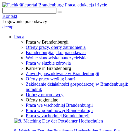
Kontakt
Logowanie pracodawcy
de
en
pl
Praca
Praca w Brandenburgii
Oferty pracy, oferty zatrudnienia
Brandenburgia jako pracodawca
Wolne stanowiska nauczycielskie
Praca w służbie zdrowia
Karriere in Brandenburg
Zawody poszukiwane w Brandenburgii
Oferty pracy według branż
Zakładanie działalności gospodarczej w Brandenburgii:
poradnik
Dobrzy pracodawcy
Oferty regionalne
Praca we wschodniej Brandenburgii
Praca w południowej Brandenburgii
Praca w zachodniej Brandenburgii
8. Matching Day der Potsdamer Hochschulen
Lernen Sie