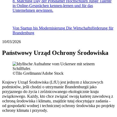
8. Matching Day der Potsdamer Hochschulen
Junge Talente
in Online-Gesprächen kennen-lernen und für das
Unternehmen gewinnen.
Von Startup bis Modernisierung
Die Wirtschaftsförderung für
Brandenburg
10/03/2026
Państwowy Urząd Ochrony Środowiska
©
Tilo Grellmann/Adobe Stock
Krajowy Urząd Środowiska (LfU) jest jednym z kluczowych
podmiotów, jeśli chodzi o utrzymanie Brandenburgii jako
przyjaznego do życia i zróżnicowanego ekologicznie kraju
związkowego. Każdy, kto chce związać swoją karierę zawodową z
ochroną środowiska i klimatu, znajdzie tutaj ekscytujące zadania -
od gospodarki wodnej i technicznej ochrony środowiska po projekty
ochrony klimatu i przyrody.