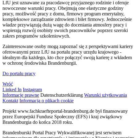
LfU jest uznawane za pracodawcę przyjaznego rodzinie i oferuje
nowoczesne warunki pracy. Obejmują one elastyczne godziny
pracy, możliwość pracy z domu, firmowy program emerytalny,
kompleksowe zarządzanie zdrowiem i bilet firmowy. Jednocześnie
władze przywiązują dużą wagę do doceniania atmosfery pracy i
wspierają rozwój osobisty swoich pracowników poprzez szeroki
zakres programów szkoleniowych.
Zainteresowane osoby mogą zapoznać się z perspektywami kariery
oferowanymi przez LfU na portalu pracy urzędu krajowego -
idealnym dla każdego, kto chce połączyć swoją karierę z wkładem
w ochronę środowiska Brandenburgii.
Do portalu pracy
Wróć
Linked In
Instagram
Informacje prawne
Datenschutzerklärung
Warunki użytkowania
Kontakt
Informacja o plikach cookie
Projekt www.fachkraefteportal-brandenburg.de był finansowany
przez Europejski Fundusz Społeczny (EFS) i kraj związkowy
Brandenburgia do końca 2018 roku.
Brandenburski Portal Pracy Wykwalifikowanej jest serwisem