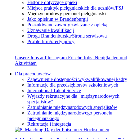
Historie dotyczące opieki
Miejsca praktyk pielęgniarskich dla uczniów/FSJ
Międzynarodowy personel pielęgniarski
Jako opiekun w Brandenburgii
Poszukiwane zawody związane z opieką
Uznawanie kwalifikacji
Droga Brandenburska/Strona serwisowa
Profile firm/oferty pracy
Unsere Jobs auf Instagram
Frische Jobs, Neuigkeiten und
Aktivitäten
Dla pracodawców
Zapewnienie dostępności wykwalifikowanej kadry
Informacje dla przedsiębiorstw szkoleniowych
International Talent Service
Wyjazdy rekrutacyjne dla "międzynarodowych
specjalistów"
Zatrudnianie międzynarodowych specjalistów
Zatrudnianie międzynarodowego personelu
pielęgniarskiego
Rekrutacja i integracja