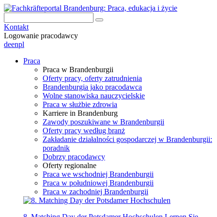
Kontakt
Logowanie pracodawcy
de
en
pl
Praca
Praca w Brandenburgii
Oferty pracy, oferty zatrudnienia
Brandenburgia jako pracodawca
Wolne stanowiska nauczycielskie
Praca w służbie zdrowia
Karriere in Brandenburg
Zawody poszukiwane w Brandenburgii
Oferty pracy według branż
Zakładanie działalności gospodarczej w Brandenburgii:
poradnik
Dobrzy pracodawcy
Oferty regionalne
Praca we wschodniej Brandenburgii
Praca w południowej Brandenburgii
Praca w zachodniej Brandenburgii
8. Matching Day der Potsdamer Hochschulen
Lernen Sie