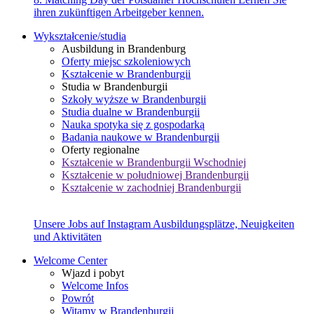
ihren zukünftigen Arbeitgeber kennen.
Wykształcenie/studia
Ausbildung in Brandenburg
Oferty miejsc szkoleniowych
Kształcenie w Brandenburgii
Studia w Brandenburgii
Szkoły wyższe w Brandenburgii
Studia dualne w Brandenburgii
Nauka spotyka się z gospodarką
Badania naukowe w Brandenburgii
Oferty regionalne
Kształcenie w Brandenburgii Wschodniej
Kształcenie w południowej Brandenburgii
Kształcenie w zachodniej Brandenburgii
Unsere Jobs auf Instagram
Ausbildungsplätze, Neuigkeiten
und Aktivitäten
Welcome Center
Wjazd i pobyt
Welcome Infos
Powrót
Witamy w Brandenburgii