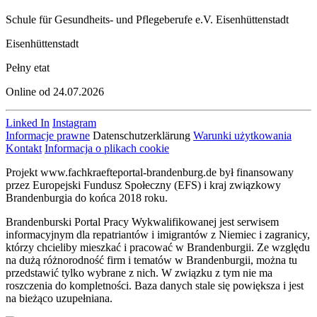
Schule für Gesundheits- und Pflegeberufe e.V. Eisenhüttenstadt
Eisenhüttenstadt
Pełny etat
Online od 24.07.2026
Linked In
Instagram
Informacje prawne
Datenschutzerklärung
Warunki użytkowania
Kontakt
Informacja o plikach cookie
Projekt www.fachkraefteportal-brandenburg.de był finansowany
przez Europejski Fundusz Społeczny (EFS) i kraj związkowy
Brandenburgia do końca 2018 roku.
Brandenburski Portal Pracy Wykwalifikowanej jest serwisem
informacyjnym dla repatriantów i imigrantów z Niemiec i zagranicy,
którzy chcieliby mieszkać i pracować w Brandenburgii. Ze względu
na dużą różnorodność firm i tematów w Brandenburgii, można tu
przedstawić tylko wybrane z nich. W związku z tym nie ma
roszczenia do kompletności. Baza danych stale się powiększa i jest
na bieżąco uzupełniana.