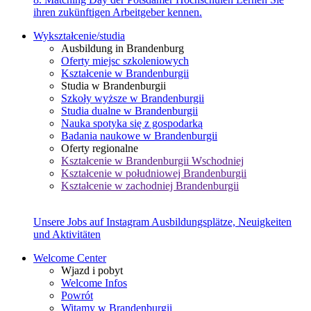
ihren zukünftigen Arbeitgeber kennen.
Wykształcenie/studia
Ausbildung in Brandenburg
Oferty miejsc szkoleniowych
Kształcenie w Brandenburgii
Studia w Brandenburgii
Szkoły wyższe w Brandenburgii
Studia dualne w Brandenburgii
Nauka spotyka się z gospodarką
Badania naukowe w Brandenburgii
Oferty regionalne
Kształcenie w Brandenburgii Wschodniej
Kształcenie w południowej Brandenburgii
Kształcenie w zachodniej Brandenburgii
Unsere Jobs auf Instagram
Ausbildungsplätze, Neuigkeiten
und Aktivitäten
Welcome Center
Wjazd i pobyt
Welcome Infos
Powrót
Witamy w Brandenburgii