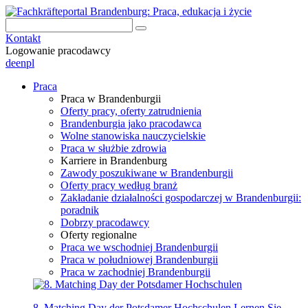
Kontakt
Logowanie pracodawcy
de
en
pl
Praca
Praca w Brandenburgii
Oferty pracy, oferty zatrudnienia
Brandenburgia jako pracodawca
Wolne stanowiska nauczycielskie
Praca w służbie zdrowia
Karriere in Brandenburg
Zawody poszukiwane w Brandenburgii
Oferty pracy według branż
Zakładanie działalności gospodarczej w Brandenburgii:
poradnik
Dobrzy pracodawcy
Oferty regionalne
Praca we wschodniej Brandenburgii
Praca w południowej Brandenburgii
Praca w zachodniej Brandenburgii
8. Matching Day der Potsdamer Hochschulen
Lernen Sie