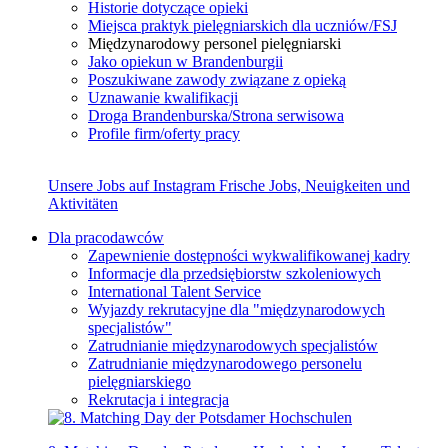
Historie dotyczące opieki
Miejsca praktyk pielęgniarskich dla uczniów/FSJ
Międzynarodowy personel pielęgniarski
Jako opiekun w Brandenburgii
Poszukiwane zawody związane z opieką
Uznawanie kwalifikacji
Droga Brandenburska/Strona serwisowa
Profile firm/oferty pracy
Unsere Jobs auf Instagram
Frische Jobs, Neuigkeiten und
Aktivitäten
Dla pracodawców
Zapewnienie dostępności wykwalifikowanej kadry
Informacje dla przedsiębiorstw szkoleniowych
International Talent Service
Wyjazdy rekrutacyjne dla "międzynarodowych
specjalistów"
Zatrudnianie międzynarodowych specjalistów
Zatrudnianie międzynarodowego personelu
pielęgniarskiego
Rekrutacja i integracja