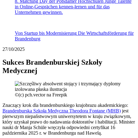
8. Matching Day der Potsdamer Hochschulen
Junge Talente
in Online-Gesprächen kennen-lernen und für das
Unternehmen gewinnen.
Von Startup bis Modernisierung
Die Wirtschaftsförderung für
Brandenburg
27/10/2025
Sukces Brandenburskiej Szkoły
Medycznej
©
(c) pch.vector na Freepik
Znaczący krok dla brandenburskiego krajobrazu akademickiego:
Brandenburska Szkoła Medyczna Theodora Fontane (MHB)
jest
pierwszym niepaństwowym uniwersytetem w kraju związkowym,
który uzyskał prawo do nadawania doktoratów i habilitacji. Minister
nauki dr Manja Schüle wręczyła odpowiedni certyfikat 16
października 2025 r. w Brandenburgu nad Hawelą.