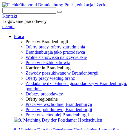
Kontakt
Logowanie pracodawcy
de
en
pl
Praca
Praca w Brandenburgii
Oferty pracy, oferty zatrudnienia
Brandenburgia jako pracodawca
Wolne stanowiska nauczycielskie
Praca w służbie zdrowia
Karriere in Brandenburg
Zawody poszukiwane w Brandenburgii
Oferty pracy według branż
Zakładanie działalności gospodarczej w Brandenburgii:
poradnik
Dobrzy pracodawcy
Oferty regionalne
Praca we wschodniej Brandenburgii
Praca w południowej Brandenburgii
Praca w zachodniej Brandenburgii
8. Matching Day der Potsdamer Hochschulen
Lernen Sie