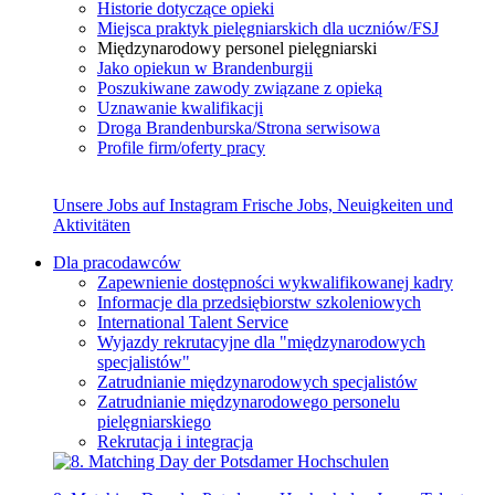
Historie dotyczące opieki
Miejsca praktyk pielęgniarskich dla uczniów/FSJ
Międzynarodowy personel pielęgniarski
Jako opiekun w Brandenburgii
Poszukiwane zawody związane z opieką
Uznawanie kwalifikacji
Droga Brandenburska/Strona serwisowa
Profile firm/oferty pracy
Unsere Jobs auf Instagram
Frische Jobs, Neuigkeiten und
Aktivitäten
Dla pracodawców
Zapewnienie dostępności wykwalifikowanej kadry
Informacje dla przedsiębiorstw szkoleniowych
International Talent Service
Wyjazdy rekrutacyjne dla "międzynarodowych
specjalistów"
Zatrudnianie międzynarodowych specjalistów
Zatrudnianie międzynarodowego personelu
pielęgniarskiego
Rekrutacja i integracja