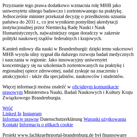
Przyznanie tego prawa dodatkowo wzmacnia rolę MHB jako
uniwersytetu silnego badawczo i zorientowanego na praktykę.
Jednocześnie minister przekazał decyzję o przedłużeniu uznania
państwa do 2031 r., co jest wynikiem pomyślnej akredytacji
instytucjonalnej przez Niemiecką Radę Nauki i Nauk
Humanistycznych, najważniejszy organ doradczy w zakresie
polityki naukowej rządów federalnych i krajowych.
Kamień milowy dla nauki w Brandenburgii: dzięki temu sukcesowi
MHB wysyła silny sygnał dla dalszego rozwoju badań medycznych
i nauczania w regionie. Jako innowacyjny uniwersytet
koncentrujący się na szkoleniach zorientowanych na praktykę i
regionalnej opiece zdrowotnej, nadal zyskuje na znaczeniu i
atrakcyjności - także dla specjalistów, naukowców i studentów.
Więcej informacji można znaleźć w
oficjalnym komunikacie
prasowym
Ministerstwa Nauki, Badań Naukowych i Kultury Kraju
Związkowego Brandenburgia.
Wróć
Linked In
Instagram
Informacje prawne
Datenschutzerklärung
Warunki użytkowania
Kontakt
Informacja o plikach cookie
Projekt www.fachkraefteportal-brandenburg.de był finansowany