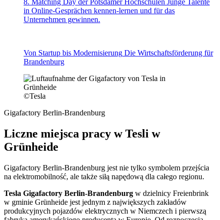
8. Matching Day der Potsdamer Hochschulen
Junge Talente
in Online-Gesprächen kennen-lernen und für das
Unternehmen gewinnen.
Von Startup bis Modernisierung
Die Wirtschaftsförderung für
Brandenburg
©
Tesla
Gigafactory Berlin-Brandenburg
Liczne miejsca pracy w Tesli w
Grünheide
Gigafactory Berlin-Brandenburg jest nie tylko symbolem przejścia
na elektromobilność, ale także siłą napędową dla całego regionu.
Tesla Gigafactory Berlin-Brandenburg
w dzielnicy Freienbrink
w gminie Grünheide jest jednym z największych zakładów
produkcyjnych pojazdów elektrycznych w Niemczech i pierwszą
fabryką amerykańskiego producenta w Europie. Od rozpoczęcia