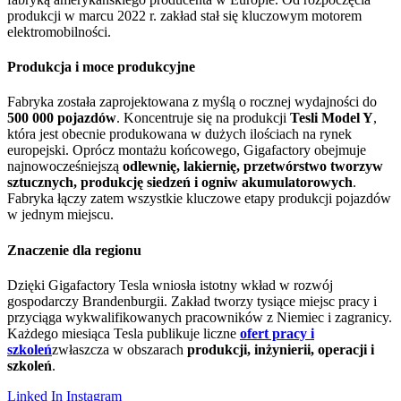
produkcji w marcu 2022 r. zakład stał się kluczowym motorem
elektromobilności.
Produkcja i moce produkcyjne
Fabryka została zaprojektowana z myślą o rocznej wydajności do
500 000 pojazdów
. Koncentruje się na produkcji
Tesli Model Y
,
która jest obecnie produkowana w dużych ilościach na rynek
europejski. Oprócz montażu końcowego, Gigafactory obejmuje
najnowocześniejszą
odlewnię, lakiernię, przetwórstwo tworzyw
sztucznych, produkcję siedzeń i ogniw akumulatorowych
.
Fabryka łączy zatem wszystkie kluczowe etapy produkcji pojazdów
w jednym miejscu.
Znaczenie dla regionu
Dzięki Gigafactory Tesla wniosła istotny wkład w rozwój
gospodarczy Brandenburgii. Zakład tworzy tysiące miejsc pracy i
przyciąga wykwalifikowanych pracowników z Niemiec i zagranicy.
Każdego miesiąca Tesla publikuje liczne
ofert pracy i
szkoleń
zwłaszcza w obszarach
produkcji, inżynierii, operacji i
szkoleń
.
Linked In
Instagram