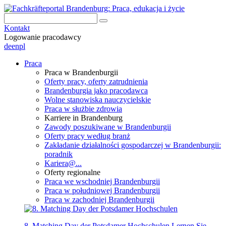
Kontakt
Logowanie pracodawcy
de
en
pl
Praca
Praca w Brandenburgii
Oferty pracy, oferty zatrudnienia
Brandenburgia jako pracodawca
Wolne stanowiska nauczycielskie
Praca w służbie zdrowia
Karriere in Brandenburg
Zawody poszukiwane w Brandenburgii
Oferty pracy według branż
Zakładanie działalności gospodarczej w Brandenburgii:
poradnik
Kariera@...
Oferty regionalne
Praca we wschodniej Brandenburgii
Praca w południowej Brandenburgii
Praca w zachodniej Brandenburgii
8. Matching Day der Potsdamer Hochschulen
Lernen Sie