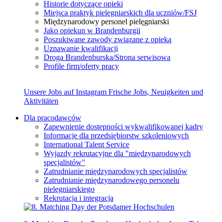
Historie dotyczące opieki
Miejsca praktyk pielęgniarskich dla uczniów/FSJ
Międzynarodowy personel pielęgniarski
Jako opiekun w Brandenburgii
Poszukiwane zawody związane z opieką
Uznawanie kwalifikacji
Droga Brandenburska/Strona serwisowa
Profile firm/oferty pracy
Unsere Jobs auf Instagram
Frische Jobs, Neuigkeiten und
Aktivitäten
Dla pracodawców
Zapewnienie dostępności wykwalifikowanej kadry
Informacje dla przedsiębiorstw szkoleniowych
International Talent Service
Wyjazdy rekrutacyjne dla "międzynarodowych
specjalistów"
Zatrudnianie międzynarodowych specjalistów
Zatrudnianie międzynarodowego personelu
pielęgniarskiego
Rekrutacja i integracja