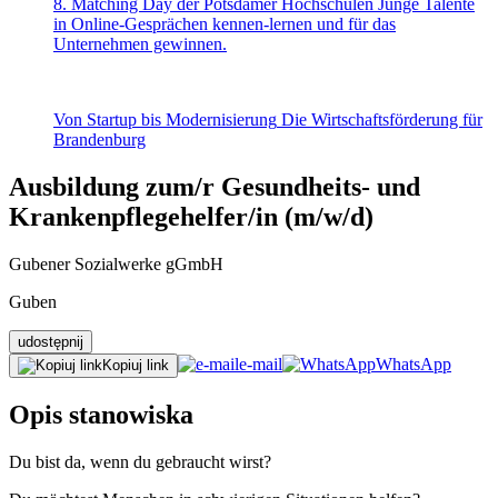
8. Matching Day der Potsdamer Hochschulen
Junge Talente
in Online-Gesprächen kennen-lernen und für das
Unternehmen gewinnen.
Von Startup bis Modernisierung
Die Wirtschaftsförderung für
Brandenburg
Ausbildung zum/r Gesundheits- und
Krankenpflegehelfer/in (m/w/d)
Gubener Sozialwerke gGmbH
Guben
udostępnij
e-mail
WhatsApp
Kopiuj link
Opis stanowiska
Du bist da, wenn du gebraucht wirst?