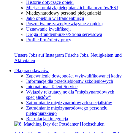
Historie dotyczące opieki
Miejsca praktyk pielęgniarskich dla uczniów/FSJ
Międzynarodowy personel pielęgniarski
Jako opiekun w Brandenburgii
Poszukiwane zawody związane z opieką
Uznawanie kwalifikacji
Droga Brandenburska/Strona serwisowa
Profile firm/oferty pracy
Unsere Jobs auf Instagram
Frische Jobs, Neuigkeiten und
Aktivitäten
Dla pracodawców
Zapewnienie dostępności wykwalifikowanej kadry
Informacje dla przedsiębiorstw szkoleniowych
International Talent Service
Wyjazdy rekrutacyjne dla "międzynarodowych
specjalistów"
Zatrudnianie międzynarodowych specjalistów
Zatrudnianie międzynarodowego personelu
pielęgniarskiego
Rekrutacja i integracja