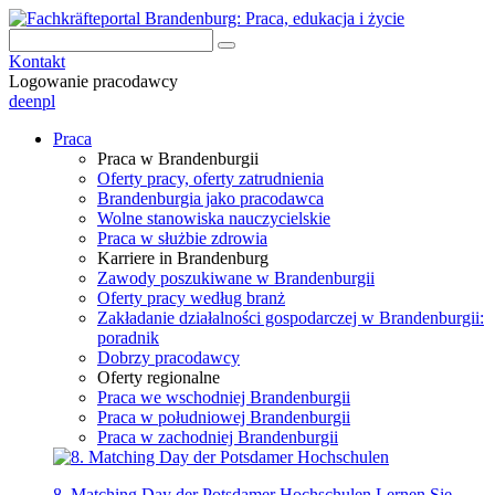
Kontakt
Logowanie pracodawcy
de
en
pl
Praca
Praca w Brandenburgii
Oferty pracy, oferty zatrudnienia
Brandenburgia jako pracodawca
Wolne stanowiska nauczycielskie
Praca w służbie zdrowia
Karriere in Brandenburg
Zawody poszukiwane w Brandenburgii
Oferty pracy według branż
Zakładanie działalności gospodarczej w Brandenburgii:
poradnik
Dobrzy pracodawcy
Oferty regionalne
Praca we wschodniej Brandenburgii
Praca w południowej Brandenburgii
Praca w zachodniej Brandenburgii
8. Matching Day der Potsdamer Hochschulen
Lernen Sie