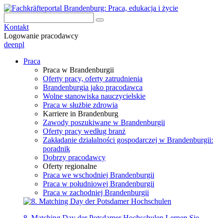
Kontakt
Logowanie pracodawcy
de
en
pl
Praca
Praca w Brandenburgii
Oferty pracy, oferty zatrudnienia
Brandenburgia jako pracodawca
Wolne stanowiska nauczycielskie
Praca w służbie zdrowia
Karriere in Brandenburg
Zawody poszukiwane w Brandenburgii
Oferty pracy według branż
Zakładanie działalności gospodarczej w Brandenburgii:
poradnik
Dobrzy pracodawcy
Oferty regionalne
Praca we wschodniej Brandenburgii
Praca w południowej Brandenburgii
Praca w zachodniej Brandenburgii
8. Matching Day der Potsdamer Hochschulen
Lernen Sie