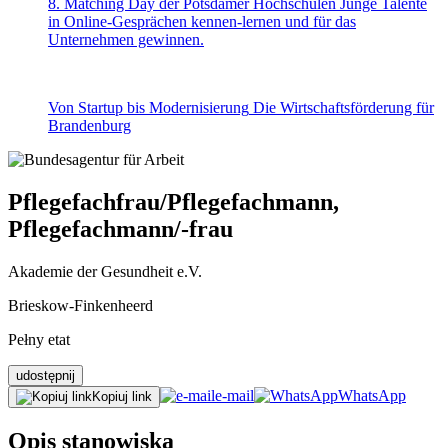
8. Matching Day der Potsdamer Hochschulen
Junge Talente
in Online-Gesprächen kennen-lernen und für das
Unternehmen gewinnen.
Von Startup bis Modernisierung
Die Wirtschaftsförderung für
Brandenburg
Pflegefachfrau/Pflegefachmann,
Pflegefachmann/-frau
Akademie der Gesundheit e.V.
Brieskow-Finkenheerd
Pełny etat
udostępnij
e-mail
WhatsApp
Kopiuj link
Opis stanowiska