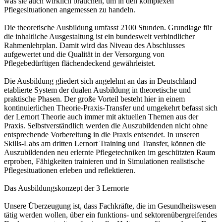
was sie auch wirklich brauchen, um in den komplexen
Pflegesituationen angemessen zu handeln.
Die theoretische Ausbildung umfasst 2100 Stunden. Grundlage für
die inhaltliche Ausgestaltung ist ein bundesweit verbindlicher
Rahmenlehrplan. Damit wird das Niveau des Abschlusses
aufgewertet und die Qualität in der Versorgung von
Pflegebedürftigen flächendeckend gewährleistet.
Die Ausbildung gliedert sich angelehnt an das in Deutschland
etablierte System der dualen Ausbildung in theoretische und
praktische Phasen. Der große Vorteil besteht hier in einem
kontinuierlichen Theorie-Praxis-Transfer und umgekehrt befasst sich
der Lernort Theorie auch immer mit aktuellen Themen aus der
Praxis. Selbstverständlich werden die Auszubildenden nicht ohne
entsprechende Vorbereitung in die Praxis entsendet. In unseren
Skills-Labs am dritten Lernort Training und Transfer, können die
Auszubildenden neu erlernte Pflegetechniken im geschützten Raum
erproben, Fähigkeiten trainieren und in Simulationen realistische
Pflegesituationen erleben und reflektieren.
Das Ausbildungskonzept der 3 Lernorte
Unsere Überzeugung ist, dass Fachkräfte, die im Gesundheitswesen
tätig werden wollen, über ein funktions- und sektorenübergreifendes