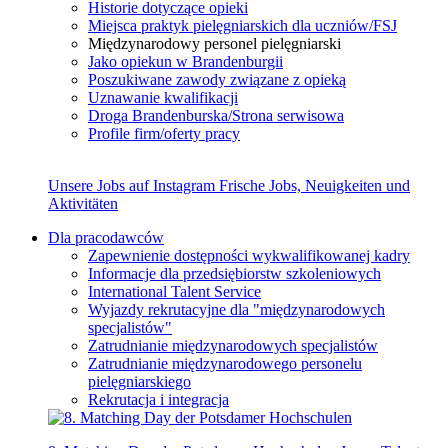
Historie dotyczące opieki
Miejsca praktyk pielęgniarskich dla uczniów/FSJ
Międzynarodowy personel pielęgniarski
Jako opiekun w Brandenburgii
Poszukiwane zawody związane z opieką
Uznawanie kwalifikacji
Droga Brandenburska/Strona serwisowa
Profile firm/oferty pracy
Unsere Jobs auf Instagram
Frische Jobs, Neuigkeiten und
Aktivitäten
Dla pracodawców
Zapewnienie dostępności wykwalifikowanej kadry
Informacje dla przedsiębiorstw szkoleniowych
International Talent Service
Wyjazdy rekrutacyjne dla "międzynarodowych
specjalistów"
Zatrudnianie międzynarodowych specjalistów
Zatrudnianie międzynarodowego personelu
pielęgniarskiego
Rekrutacja i integracja