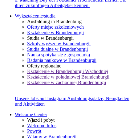
ihren zukünftigen Arbeitgeber kennen.
Wykształcenie/studia
Ausbildung in Brandenburg
Oferty miejsc szkoleniowych
Kształcenie w Brandenburgii
Studia w Brandenburgii
Szkoły wyższe w Brandenburgii
Studia dualne w Brandenburgii
Nauka spotyka się z gospodarką
Badania naukowe w Brandenburgii
Oferty regionalne
Kształcenie w Brandenburgii Wschodniej
Kształcenie w południowej Brandenburgii
Kształcenie w zachodniej Brandenburgii
Unsere Jobs auf Instagram
Ausbildungsplätze, Neuigkeiten
und Aktivitäten
Welcome Center
Wjazd i pobyt
Welcome Infos
Powrót
Witamy w Brandenburgii