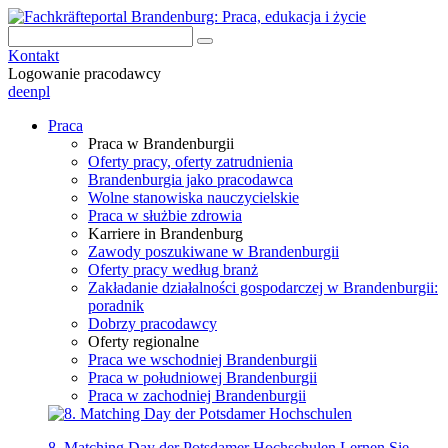
Kontakt
Logowanie pracodawcy
de
en
pl
Praca
Praca w Brandenburgii
Oferty pracy, oferty zatrudnienia
Brandenburgia jako pracodawca
Wolne stanowiska nauczycielskie
Praca w służbie zdrowia
Karriere in Brandenburg
Zawody poszukiwane w Brandenburgii
Oferty pracy według branż
Zakładanie działalności gospodarczej w Brandenburgii:
poradnik
Dobrzy pracodawcy
Oferty regionalne
Praca we wschodniej Brandenburgii
Praca w południowej Brandenburgii
Praca w zachodniej Brandenburgii
8. Matching Day der Potsdamer Hochschulen
Lernen Sie