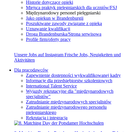
Historie dotyczące opieki
Miejsca praktyk pielęgniarskich dla uczniów/FSJ
Międzynarodowy personel pielęgniarski
Jako opiekun w Brandenburgii
Poszukiwane zawody związane z opieką
Uznawanie kwalifikacji
Droga Brandenburska/Strona serwisowa
Profile firm/oferty pracy
Unsere Jobs auf Instagram
Frische Jobs, Neuigkeiten und
Aktivitäten
Dla pracodawców
Zapewnienie dostępności wykwalifikowanej kadry
Informacje dla przedsiębiorstw szkoleniowych
International Talent Service
Wyjazdy rekrutacyjne dla "międzynarodowych
specjalistów"
Zatrudnianie międzynarodowych specjalistów
Zatrudnianie międzynarodowego personelu
pielęgniarskiego
Rekrutacja i integracja