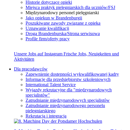
Historie dotyczące opieki
Miejsca praktyk pielęgniarskich dla uczniów/FSJ
Międzynarodowy personel pielęgniarski
Jako opiekun w Brandenburgii
Poszukiwane zawody związane z opieką
Uznawanie kwalifikacji
Droga Brandenburska/Strona serwisowa
Profile firm/oferty pracy
Unsere Jobs auf Instagram
Frische Jobs, Neuigkeiten und
Aktivitäten
Dla pracodawców
Zapewnienie dostępności wykwalifikowanej kadry
Informacje dla przedsiębiorstw szkoleniowych
International Talent Service
Wyjazdy rekrutacyjne dla "międzynarodowych
specjalistów"
Zatrudnianie międzynarodowych specjalistów
Zatrudnianie międzynarodowego personelu
pielęgniarskiego
Rekrutacja i integracja