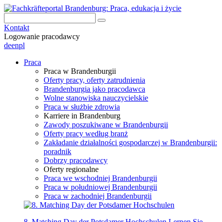
Kontakt
Logowanie pracodawcy
de
en
pl
Praca
Praca w Brandenburgii
Oferty pracy, oferty zatrudnienia
Brandenburgia jako pracodawca
Wolne stanowiska nauczycielskie
Praca w służbie zdrowia
Karriere in Brandenburg
Zawody poszukiwane w Brandenburgii
Oferty pracy według branż
Zakładanie działalności gospodarczej w Brandenburgii:
poradnik
Dobrzy pracodawcy
Oferty regionalne
Praca we wschodniej Brandenburgii
Praca w południowej Brandenburgii
Praca w zachodniej Brandenburgii
8. Matching Day der Potsdamer Hochschulen
Lernen Sie