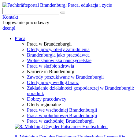
Kontakt
Logowanie pracodawcy
de
en
pl
Praca
Praca w Brandenburgii
Oferty pracy, oferty zatrudnienia
Brandenburgia jako pracodawca
Wolne stanowiska nauczycielskie
Praca w służbie zdrowia
Karriere in Brandenburg
Zawody poszukiwane w Brandenburgii
Oferty pracy według branż
Zakładanie działalności gospodarczej w Brandenburgii:
poradnik
Dobrzy pracodawcy
Oferty regionalne
Praca we wschodniej Brandenburgii
Praca w południowej Brandenburgii
Praca w zachodniej Brandenburgii
8. Matching Day der Potsdamer Hochschulen
Lernen Sie