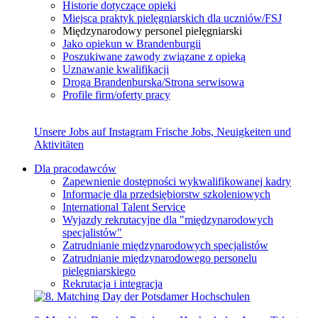
Historie dotyczące opieki
Miejsca praktyk pielęgniarskich dla uczniów/FSJ
Międzynarodowy personel pielęgniarski
Jako opiekun w Brandenburgii
Poszukiwane zawody związane z opieką
Uznawanie kwalifikacji
Droga Brandenburska/Strona serwisowa
Profile firm/oferty pracy
Unsere Jobs auf Instagram
Frische Jobs, Neuigkeiten und
Aktivitäten
Dla pracodawców
Zapewnienie dostępności wykwalifikowanej kadry
Informacje dla przedsiębiorstw szkoleniowych
International Talent Service
Wyjazdy rekrutacyjne dla "międzynarodowych
specjalistów"
Zatrudnianie międzynarodowych specjalistów
Zatrudnianie międzynarodowego personelu
pielęgniarskiego
Rekrutacja i integracja