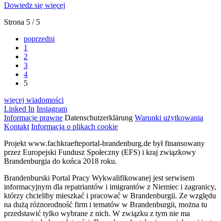
Dowiedz się więcej
Strona 5 / 5
poprzedni
1
2
3
4
5
więcej wiadomości
Linked In
Instagram
Informacje prawne
Datenschutzerklärung
Warunki użytkowania
Kontakt
Informacja o plikach cookie
Projekt www.fachkraefteportal-brandenburg.de był finansowany
przez Europejski Fundusz Społeczny (EFS) i kraj związkowy
Brandenburgia do końca 2018 roku.
Brandenburski Portal Pracy Wykwalifikowanej jest serwisem
informacyjnym dla repatriantów i imigrantów z Niemiec i zagranicy,
którzy chcieliby mieszkać i pracować w Brandenburgii. Ze względu
na dużą różnorodność firm i tematów w Brandenburgii, można tu
przedstawić tylko wybrane z nich. W związku z tym nie ma