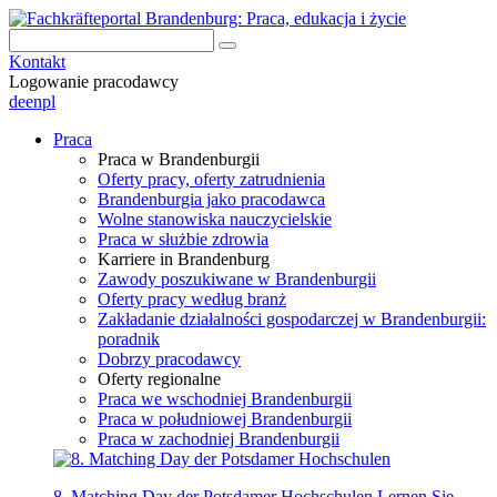
Kontakt
Logowanie pracodawcy
de
en
pl
Praca
Praca w Brandenburgii
Oferty pracy, oferty zatrudnienia
Brandenburgia jako pracodawca
Wolne stanowiska nauczycielskie
Praca w służbie zdrowia
Karriere in Brandenburg
Zawody poszukiwane w Brandenburgii
Oferty pracy według branż
Zakładanie działalności gospodarczej w Brandenburgii:
poradnik
Dobrzy pracodawcy
Oferty regionalne
Praca we wschodniej Brandenburgii
Praca w południowej Brandenburgii
Praca w zachodniej Brandenburgii
8. Matching Day der Potsdamer Hochschulen
Lernen Sie