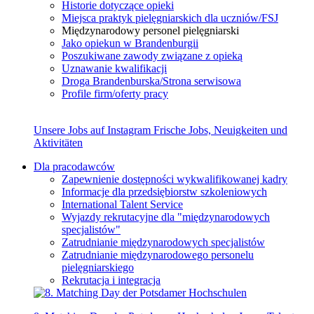
Historie dotyczące opieki
Miejsca praktyk pielęgniarskich dla uczniów/FSJ
Międzynarodowy personel pielęgniarski
Jako opiekun w Brandenburgii
Poszukiwane zawody związane z opieką
Uznawanie kwalifikacji
Droga Brandenburska/Strona serwisowa
Profile firm/oferty pracy
Unsere Jobs auf Instagram
Frische Jobs, Neuigkeiten und
Aktivitäten
Dla pracodawców
Zapewnienie dostępności wykwalifikowanej kadry
Informacje dla przedsiębiorstw szkoleniowych
International Talent Service
Wyjazdy rekrutacyjne dla "międzynarodowych
specjalistów"
Zatrudnianie międzynarodowych specjalistów
Zatrudnianie międzynarodowego personelu
pielęgniarskiego
Rekrutacja i integracja