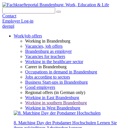
Contact
Employer Log-in
de
en
pl
Work/job offers
Working in Brandenburg
Vacancies, job offers
Brandenburg as employer
Vacancies for teachers
Working in the healthcare sector
Career in Brandenburg
Occupations in demand in Brandenburg
Jobs according to sectors
Business Start-ups in Brandenburg
Good employers
Regional offers (in German only)
Working in East Brandenburg
Working in southern Brandenburg
Working in West Brandenburg
8. Matching Day der Potsdamer Hochschulen
Lernen Sie
ihren zukünftigen Arbeitgeber kennen.