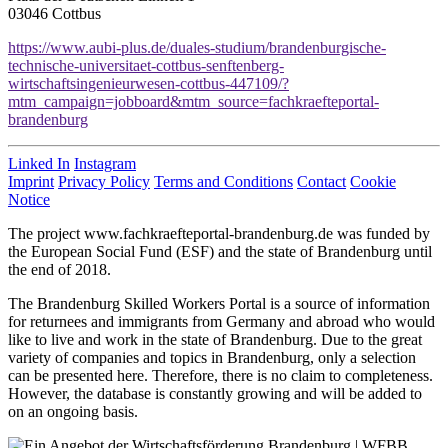
03046 Cottbus
https://www.aubi-plus.de/duales-studium/brandenburgische-
technische-universitaet-cottbus-senftenberg-
wirtschaftsingenieurwesen-cottbus-447109/?
mtm_campaign=jobboard&mtm_source=fachkraefteportal-
brandenburg
Linked In
Instagram
Imprint
Privacy Policy
Terms and Conditions
Contact
Cookie
Notice
The project www.fachkraefteportal-brandenburg.de was funded by
the European Social Fund (ESF) and the state of Brandenburg until
the end of 2018.
The Brandenburg Skilled Workers Portal is a source of information
for returnees and immigrants from Germany and abroad who would
like to live and work in the state of Brandenburg. Due to the great
variety of companies and topics in Brandenburg, only a selection
can be presented here. Therefore, there is no claim to completeness.
However, the database is constantly growing and will be added to
on an ongoing basis.