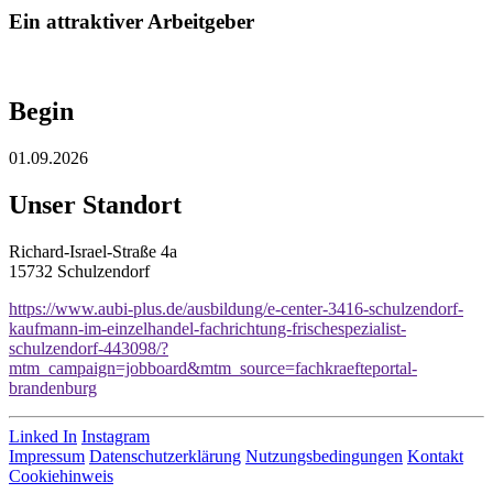
Ein attraktiver Arbeitgeber
Begin
01.09.2026
Unser Standort
Richard-Israel-Straße 4a
15732 Schulzendorf
https://www.aubi-plus.de/ausbildung/e-center-3416-schulzendorf-
kaufmann-im-einzelhandel-fachrichtung-frischespezialist-
schulzendorf-443098/?
mtm_campaign=jobboard&mtm_source=fachkraefteportal-
brandenburg
Linked In
Instagram
Impressum
Datenschutzerklärung
Nutzungsbedingungen
Kontakt
Cookiehinweis