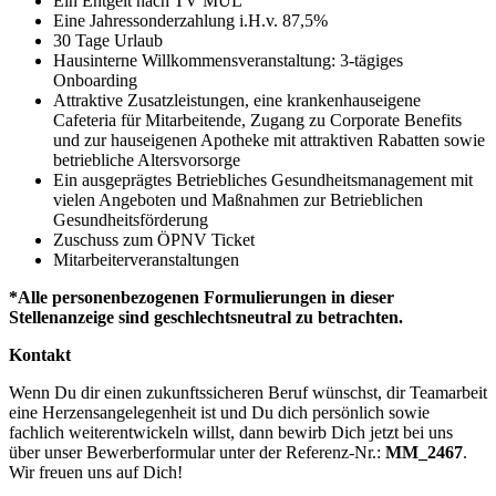
Ein Entgelt nach TV MUL
Eine Jahressonderzahlung i.H.v. 87,5%
30 Tage Urlaub
Hausinterne Willkommensveranstaltung: 3-tägiges
Onboarding
Attraktive Zusatzleistungen, eine krankenhauseigene
Cafeteria für Mitarbeitende, Zugang zu Corporate Benefits
und zur hauseigenen Apotheke mit attraktiven Rabatten sowie
betriebliche Altersvorsorge
Ein ausgeprägtes Betriebliches Gesundheitsmanagement mit
vielen Angeboten und Maßnahmen zur Betrieblichen
Gesundheitsförderung
Zuschuss zum ÖPNV Ticket
Mitarbeiterveranstaltungen
*Alle personenbezogenen Formulierungen in dieser
Stellenanzeige sind geschlechtsneutral zu betrachten.
Kontakt
Wenn Du dir einen zukunftssicheren Beruf wünschst, dir Teamarbeit
eine Herzensangelegenheit ist und Du dich persönlich sowie
fachlich weiterentwickeln willst, dann bewirb Dich jetzt bei uns
über unser Bewerberformular unter der Referenz-Nr.:
MM_2467
.
Wir freuen uns auf Dich!