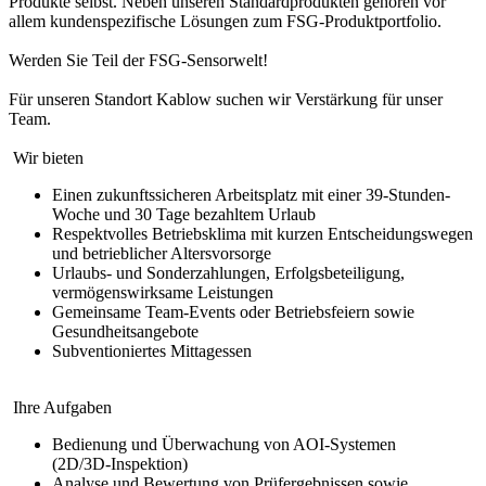
Produkte selbst. Neben unseren Standardprodukten gehören vor
allem kundenspezifische Lösungen zum FSG-Produktportfolio.
Werden Sie Teil der FSG-Sensorwelt!
Für unseren Standort Kablow suchen wir Verstärkung für unser
Team.
Wir bieten
Einen zukunftssicheren Arbeitsplatz mit einer 39-Stunden-
Woche und 30 Tage bezahltem Urlaub
Respektvolles Betriebsklima mit kurzen Entscheidungswegen
und betrieblicher Altersvorsorge
Urlaubs- und Sonderzahlungen, Erfolgsbeteiligung,
vermögenswirksame Leistungen
Gemeinsame Team-Events oder Betriebsfeiern sowie
Gesundheitsangebote
Subventioniertes Mittagessen
Ihre Aufgaben
Bedienung und Überwachung von AOI‑Systemen
(2D/3D‑Inspektion)
Analyse und Bewertung von Prüfergebnissen sowie