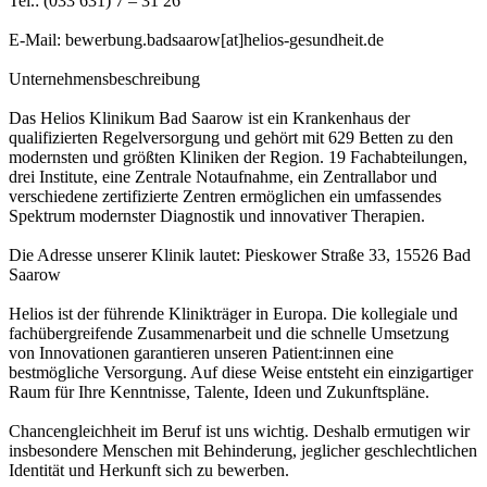
Tel.: (033 631) 7 – 31 26
E-Mail: bewerbung.badsaarow[at]helios-gesundheit.de
Unternehmensbeschreibung
Das Helios Klinikum Bad Saarow ist ein Krankenhaus der
qualifizierten Regelversorgung und gehört mit 629 Betten zu den
modernsten und größten Kliniken der Region. 19 Fachabteilungen,
drei Institute, eine Zentrale Notaufnahme, ein Zentrallabor und
verschiedene zertifizierte Zentren ermöglichen ein umfassendes
Spektrum modernster Diagnostik und innovativer Therapien.
Die Adresse unserer Klinik lautet: Pieskower Straße 33, 15526 Bad
Saarow
Helios ist der führende Klinikträger in Europa. Die kollegiale und
fachübergreifende Zusammenarbeit und die schnelle Umsetzung
von Innovationen garantieren unseren Patient:innen eine
bestmögliche Versorgung. Auf diese Weise entsteht ein einzigartiger
Raum für Ihre Kenntnisse, Talente, Ideen und Zukunftspläne.
Chancengleichheit im Beruf ist uns wichtig. Deshalb ermutigen wir
insbesondere Menschen mit Behinderung, jeglicher geschlechtlichen
Identität und Herkunft sich zu bewerben.